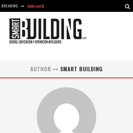
hello world
BREAKING
Aciclovir En Farmacia Violán: Cremas Y Comprimidos Disponibles
hello world
Cómo asegurarse de comprar medicamentos seguros en Farmacia Rincón de Seca
AUTHOR
SMART BUILDING