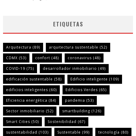
ETIQUETAS
Arquitectura
(89)
arquitectura sustentable
(52)
CDMX
(53)
confort
(48)
coronavirus
(48)
COVID-19
(75)
desarrollador inmobiliario
(49)
edificación sustentable
(58)
Edificio inteligente
(109)
edificios inteligentes
(60)
Edificios Verdes
(65)
Eficiencia energética
(84)
pandemia
(53)
Sector inmobiliario
(52)
smartbuilding
(126)
Smart Cities
(50)
Sostenibilidad
(67)
sustentabilidad
(103)
Sustentable
(99)
tecnología
(80)