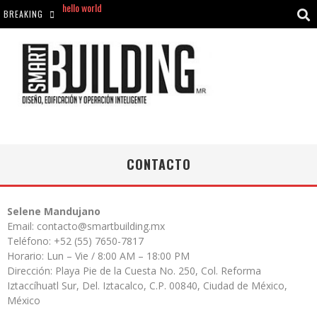
BREAKING
Aciclovir En Farmacia Violán: Cremas Y Comprimidos Disponibles
hello world
Cómo asegurarse de comprar medicamentos seguros en Farmacia Rincón de Seca
CONTACTO
Selene Mandujano
Email: contacto@smartbuilding.mx
Teléfono: +52 (55) 7650-7817
Horario: Lun – Vie / 8:00 AM – 18:00 PM
Dirección: Playa Pie de la Cuesta No. 250, Col. Reforma
Iztaccíhuatl Sur, Del. Iztacalco, C.P. 00840, Ciudad de México,
México