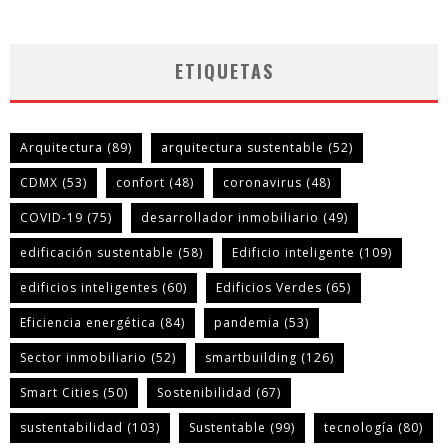
ETIQUETAS
Arquitectura
(89)
arquitectura sustentable
(52)
CDMX
(53)
confort
(48)
coronavirus
(48)
COVID-19
(75)
desarrollador inmobiliario
(49)
edificación sustentable
(58)
Edificio inteligente
(109)
edificios inteligentes
(60)
Edificios Verdes
(65)
Eficiencia energética
(84)
pandemia
(53)
Sector inmobiliario
(52)
smartbuilding
(126)
Smart Cities
(50)
Sostenibilidad
(67)
sustentabilidad
(103)
Sustentable
(99)
tecnología
(80)