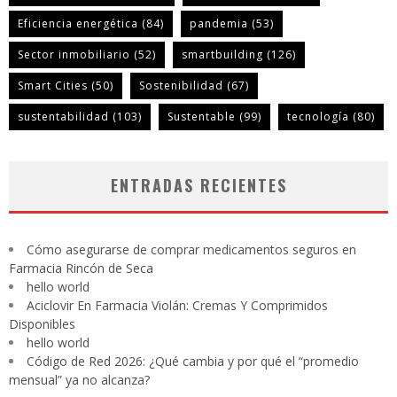
Eficiencia energética
(84)
pandemia
(53)
Sector inmobiliario
(52)
smartbuilding
(126)
Smart Cities
(50)
Sostenibilidad
(67)
sustentabilidad
(103)
Sustentable
(99)
tecnología
(80)
ENTRADAS RECIENTES
Cómo asegurarse de comprar medicamentos seguros en
Farmacia Rincón de Seca
hello world
Aciclovir En Farmacia Violán: Cremas Y Comprimidos
Disponibles
hello world
Código de Red 2026: ¿Qué cambia y por qué el “promedio
mensual” ya no alcanza?