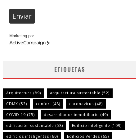
Enviar
Marketing por
ActiveCampaign
ETIQUETAS
Arquitectura
(89)
arquitectura sustentable
(52)
CDMX
(53)
confort
(48)
coronavirus
(48)
COVID-19
(75)
desarrollador inmobiliario
(49)
edificación sustentable
(58)
Edificio inteligente
(109)
edificios inteligentes
(60)
Edificios Verdes
(65)