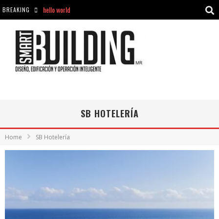
BREAKING
Aciclovir En Farmacia Violán: Cremas Y Comprimidos Disponibles
hello world
Cómo asegurarse de comprar medicamentos seguros en Farmacia Rincón de Seca
hello world
SB HOTELERÍA
Home
SB Hotelería