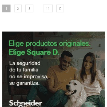
1
2
3
…
11