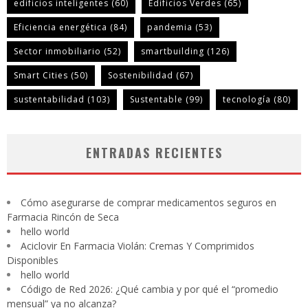
edificios inteligentes
(60)
Edificios Verdes
(65)
Eficiencia energética
(84)
pandemia
(53)
Sector inmobiliario
(52)
smartbuilding
(126)
Smart Cities
(50)
Sostenibilidad
(67)
sustentabilidad
(103)
Sustentable
(99)
tecnología
(80)
ENTRADAS RECIENTES
Cómo asegurarse de comprar medicamentos seguros en
Farmacia Rincón de Seca
hello world
Aciclovir En Farmacia Violán: Cremas Y Comprimidos
Disponibles
hello world
Código de Red 2026: ¿Qué cambia y por qué el “promedio
mensual” ya no alcanza?