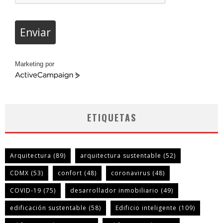
Enviar
Marketing por
ActiveCampaign
ETIQUETAS
Arquitectura
(89)
arquitectura sustentable
(52)
CDMX
(53)
confort
(48)
coronavirus
(48)
COVID-19
(75)
desarrollador inmobiliario
(49)
edificación sustentable
(58)
Edificio inteligente
(109)