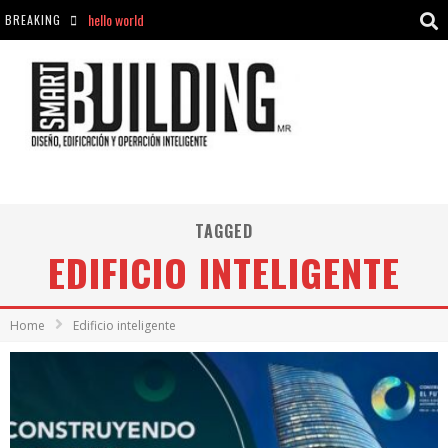
BREAKING
Aciclovir En Farmacia Violán: Cremas Y Comprimidos Disponibles
hello world
Cómo asegurarse de comprar medicamentos seguros en Farmacia Rincón de Seca
hello world
TAGGED
EDIFICIO INTELIGENTE
Home
Edificio inteligente