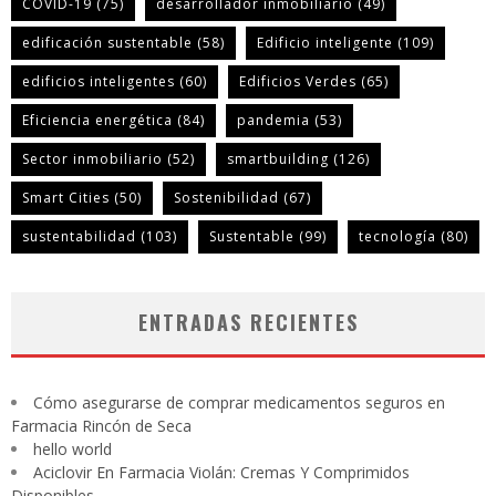
COVID-19
(75)
desarrollador inmobiliario
(49)
edificación sustentable
(58)
Edificio inteligente
(109)
edificios inteligentes
(60)
Edificios Verdes
(65)
Eficiencia energética
(84)
pandemia
(53)
Sector inmobiliario
(52)
smartbuilding
(126)
Smart Cities
(50)
Sostenibilidad
(67)
sustentabilidad
(103)
Sustentable
(99)
tecnología
(80)
ENTRADAS RECIENTES
Cómo asegurarse de comprar medicamentos seguros en
Farmacia Rincón de Seca
hello world
Aciclovir En Farmacia Violán: Cremas Y Comprimidos
Disponibles