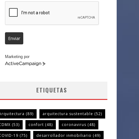
Enviar
Marketing por
ActiveCampaign
ETIQUETAS
Arquitectura
(89)
arquitectura sustentable
(52)
CDMX
(53)
confort
(48)
coronavirus
(48)
COVID-19
(75)
desarrollador inmobiliario
(49)