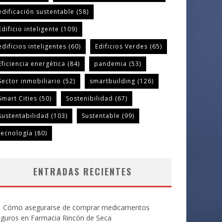
edificación sustentable
(58)
Edificio inteligente
(109)
edificios inteligentes
(60)
Edificios Verdes
(65)
Eficiencia energética
(84)
pandemia
(53)
Sector inmobiliario
(52)
smartbuilding
(126)
Smart Cities
(50)
Sostenibilidad
(67)
sustentabilidad
(103)
Sustentable
(99)
tecnología
(80)
ENTRADAS RECIENTES
Cómo asegurarse de comprar medicamentos
eguros en Farmacia Rincón de Seca