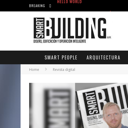
ACICLOVIR EN FARMACIA VIOLÁN: CREM
BREAKING
HELLO WORLD
HELLO WORLD
SMART PEOPLE
ARQUITECTURA
Home
Revista digital