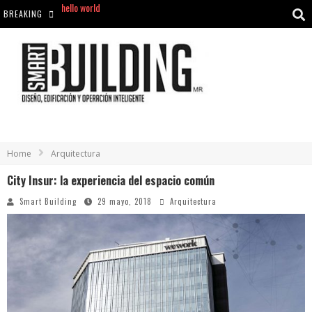
BREAKING
Aciclovir En Farmacia Violán: Cremas Y Comprimidos Disponibles
hello world
Cómo asegurarse de comprar medicamentos seguros en Farmacia Rincón de Seca
hello world
Home
Arquitectura
City Insur: la experiencia del espacio común
Smart Building
29 mayo, 2018
Arquitectura