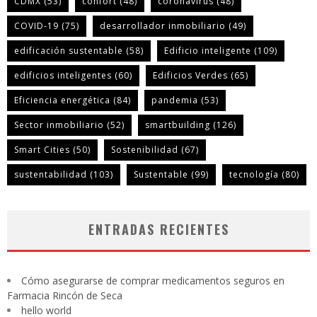
CDMX
(53)
confort
(48)
coronavirus
(48)
COVID-19
(75)
desarrollador inmobiliario
(49)
edificación sustentable
(58)
Edificio inteligente
(109)
edificios inteligentes
(60)
Edificios Verdes
(65)
Eficiencia energética
(84)
pandemia
(53)
Sector inmobiliario
(52)
smartbuilding
(126)
Smart Cities
(50)
Sostenibilidad
(67)
sustentabilidad
(103)
Sustentable
(99)
tecnología
(80)
ENTRADAS RECIENTES
Cómo asegurarse de comprar medicamentos seguros en
Farmacia Rincón de Seca
hello world