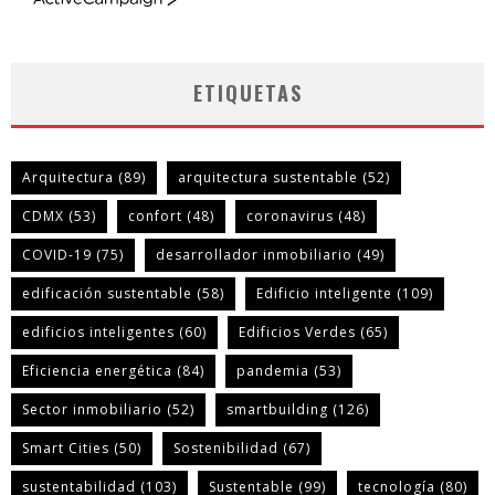
ActiveCampaign
ETIQUETAS
Arquitectura
(89)
arquitectura sustentable
(52)
CDMX
(53)
confort
(48)
coronavirus
(48)
COVID-19
(75)
desarrollador inmobiliario
(49)
edificación sustentable
(58)
Edificio inteligente
(109)
edificios inteligentes
(60)
Edificios Verdes
(65)
Eficiencia energética
(84)
pandemia
(53)
Sector inmobiliario
(52)
smartbuilding
(126)
Smart Cities
(50)
Sostenibilidad
(67)
sustentabilidad
(103)
Sustentable
(99)
tecnología
(80)