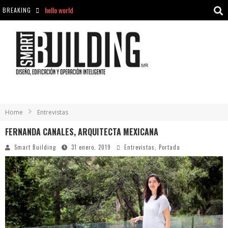
BREAKING
Aciclovir En Farmacia Violán: Cremas Y Comprimidos Disponibles
hello world
Cómo asegurarse de comprar medicamentos seguros en Farmacia Rincón de Seca
Home
Entrevistas
FERNANDA CANALES, ARQUITECTA MEXICANA
Smart Building
31 enero, 2019
Entrevistas
,
Portada