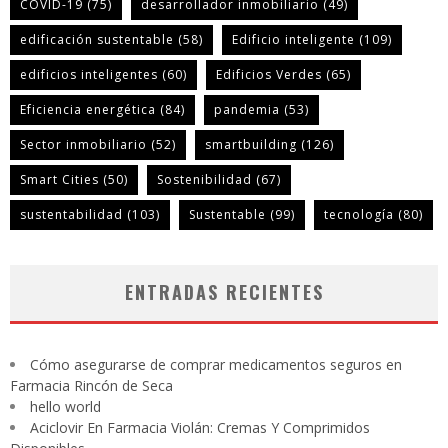
COVID-19
(75)
desarrollador inmobiliario
(49)
edificación sustentable
(58)
Edificio inteligente
(109)
edificios inteligentes
(60)
Edificios Verdes
(65)
Eficiencia energética
(84)
pandemia
(53)
Sector inmobiliario
(52)
smartbuilding
(126)
Smart Cities
(50)
Sostenibilidad
(67)
sustentabilidad
(103)
Sustentable
(99)
tecnología
(80)
ENTRADAS RECIENTES
Cómo asegurarse de comprar medicamentos seguros en
Farmacia Rincón de Seca
hello world
Aciclovir En Farmacia Violán: Cremas Y Comprimidos