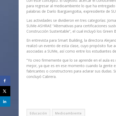
con este concepto. El objetivo: acercar el conocimie
para regresar al medioambiente lo que ha entregado 
palabras de Darío Ibargüengoitia, expresidente de S
Las actividades se dividieron en tres categorías: Jorn
SUMe-ASHRAE “Alternativas para certificaciones sust
Construcción Sustentable”, el cual incluyó los Green
En entrevista para Smart Building, la directora Aleja
realizó un evento de esta clase, cuyo propósito fue 
asociadas a SUMe, así como entre los estudiantes de 
“Yo creo firmemente que lo se aprende en el aula e
mejor, ya que es en ese momento cuando la gente en
fabricantes o constructores para aclarar sus dudas. Si 
concluyó Cabrera.
Educación
Medioambiente