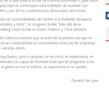
nto de lo que implica actuar de manera sostenible o ¿qué hacer
para que se construyera esta realidad?, de acuerdo con
UMe y uno de los conferencistas destacados del evento.
adas de Sustentabilidad: del Diseño a la Realidad; desayuno
entables y HVAC”; el congreso SUMe “Más allá de la
 Building Tours SUMe en Punto Polanco y Torre Glorieta.
ndra Cabrera comentó que se trató de la primera vez que se
acercar e intercambiar el conocimiento entre las 85 empresas
carreras afines.
s muy bueno, pero si después se ve cómo se implementa, es
tiende y es capaz de formular todo tipo de preguntas a los
la gente no vive el edificio, la experiencia no se queda”,
Danahé San Juan