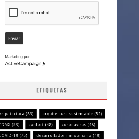
Enviar
Marketing por
ActiveCampaign
ETIQUETAS
Arquitectura
(89)
arquitectura sustentable
(52)
CDMX
(53)
confort
(48)
coronavirus
(48)
COVID-19
(75)
desarrollador inmobiliario
(49)