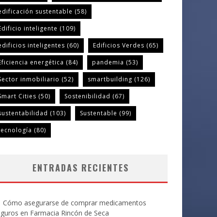
edificación sustentable
(58)
Edificio inteligente
(109)
edificios inteligentes
(60)
Edificios Verdes
(65)
Eficiencia energética
(84)
pandemia
(53)
Sector inmobiliario
(52)
smartbuilding
(126)
Smart Cities
(50)
Sostenibilidad
(67)
sustentabilidad
(103)
Sustentable
(99)
tecnología
(80)
ENTRADAS RECIENTES
Cómo asegurarse de comprar medicamentos
eguros en Farmacia Rincón de Seca