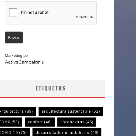
Enviar
Marketing por
ActiveCampaign
ETIQUETAS
Arquitectura
(89)
arquitectura sustentable
(52)
CDMX
(53)
confort
(48)
coronavirus
(48)
COVID-19
(75)
desarrollador inmobiliario
(49)