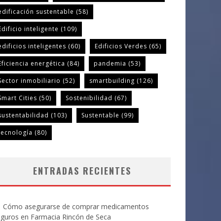
edificación sustentable
(58)
Edificio inteligente
(109)
edificios inteligentes
(60)
Edificios Verdes
(65)
Eficiencia energética
(84)
pandemia
(53)
Sector inmobiliario
(52)
smartbuilding
(126)
Smart Cities
(50)
Sostenibilidad
(67)
sustentabilidad
(103)
Sustentable
(99)
tecnología
(80)
ENTRADAS RECIENTES
Cómo asegurarse de comprar medicamentos
eguros en Farmacia Rincón de Seca