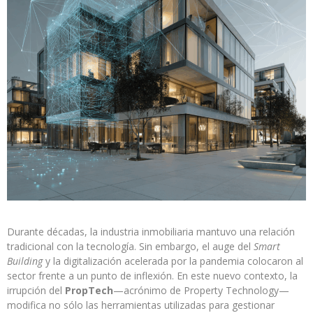
Durante décadas, la industria inmobiliaria mantuvo una relación
tradicional con la tecnología. Sin embargo, el auge del
Smart
Building
y la digitalización acelerada por la pandemia colocaron al
sector frente a un punto de inflexión. En este nuevo contexto, la
irrupción del
PropTech
—acrónimo de Property Technology—
modifica no sólo las herramientas utilizadas para gestionar