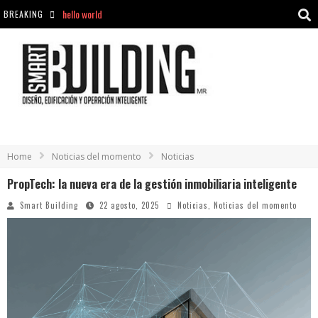
BREAKING
Aciclovir En Farmacia Violán: Cremas Y Comprimidos Disponibles
hello world
Cómo asegurarse de comprar medicamentos seguros en Farmacia Rincón de Seca
hello world
Home
Noticias del momento
Noticias
PropTech: la nueva era de la gestión inmobiliaria inteligente
Smart Building
22 agosto, 2025
Noticias
,
Noticias del momento