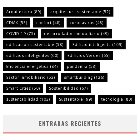
Arquitectura
(89)
arquitectura sustentable
(52)
CDMX
(53)
confort
(48)
coronavirus
(48)
COVID-19
(75)
desarrollador inmobiliario
(49)
edificación sustentable
(58)
Edificio inteligente
(109)
edificios inteligentes
(60)
Edificios Verdes
(65)
Eficiencia energética
(84)
pandemia
(53)
Sector inmobiliario
(52)
smartbuilding
(126)
Smart Cities
(50)
Sostenibilidad
(67)
sustentabilidad
(103)
Sustentable
(99)
tecnología
(80)
ENTRADAS RECIENTES