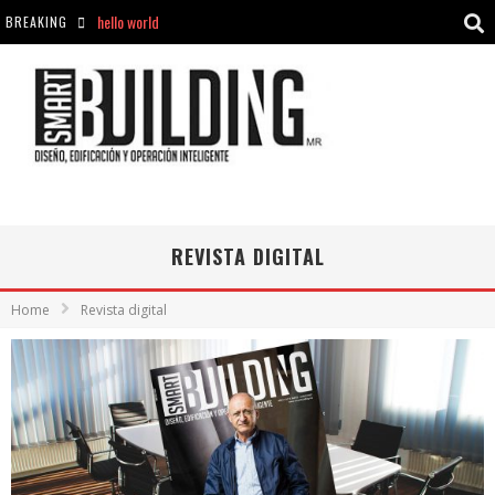
hello world
BREAKING
Aciclovir En Farmacia Violán: Cremas Y Comprimidos Disponibles
hello world
Cómo asegurarse de comprar medicamentos seguros en Farmacia Rincón de Seca
REVISTA DIGITAL
Home
Revista digital