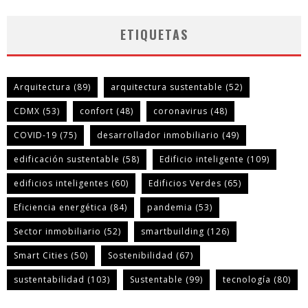
ETIQUETAS
Arquitectura
(89)
arquitectura sustentable
(52)
CDMX
(53)
confort
(48)
coronavirus
(48)
COVID-19
(75)
desarrollador inmobiliario
(49)
edificación sustentable
(58)
Edificio inteligente
(109)
edificios inteligentes
(60)
Edificios Verdes
(65)
Eficiencia energética
(84)
pandemia
(53)
Sector inmobiliario
(52)
smartbuilding
(126)
Smart Cities
(50)
Sostenibilidad
(67)
sustentabilidad
(103)
Sustentable
(99)
tecnología
(80)