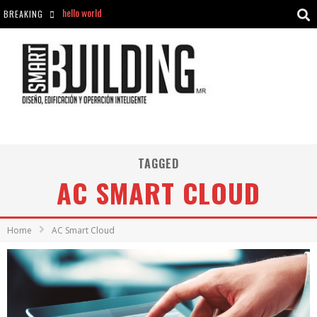
BREAKING
Aciclovir En Farmacia Violán: Cremas Y Comprimidos Disponibles
hello world
Cómo asegurarse de comprar medicamentos seguros en Farmacia Rincón de Seca
TAGGED
AC SMART CLOUD
Home
AC Smart Cloud