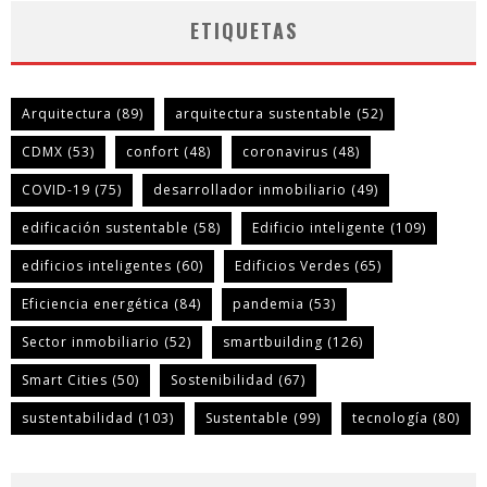
ETIQUETAS
Arquitectura
(89)
arquitectura sustentable
(52)
CDMX
(53)
confort
(48)
coronavirus
(48)
COVID-19
(75)
desarrollador inmobiliario
(49)
edificación sustentable
(58)
Edificio inteligente
(109)
edificios inteligentes
(60)
Edificios Verdes
(65)
Eficiencia energética
(84)
pandemia
(53)
Sector inmobiliario
(52)
smartbuilding
(126)
Smart Cities
(50)
Sostenibilidad
(67)
sustentabilidad
(103)
Sustentable
(99)
tecnología
(80)