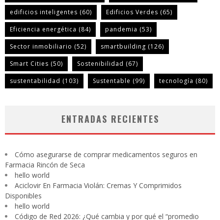
edificios inteligentes
(60)
Edificios Verdes
(65)
Eficiencia energética
(84)
pandemia
(53)
Sector inmobiliario
(52)
smartbuilding
(126)
Smart Cities
(50)
Sostenibilidad
(67)
sustentabilidad
(103)
Sustentable
(99)
tecnología
(80)
ENTRADAS RECIENTES
Cómo asegurarse de comprar medicamentos seguros en
Farmacia Rincón de Seca
hello world
Aciclovir En Farmacia Violán: Cremas Y Comprimidos
Disponibles
hello world
Código de Red 2026: ¿Qué cambia y por qué el “promedio