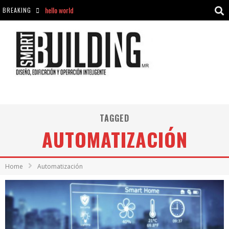
BREAKING
Aciclovir En Farmacia Violán: Cremas Y Comprimidos Disponibles
hello world
Cómo asegurarse de comprar medicamentos seguros en Farmacia Rincón de Seca
hello world
TAGGED
AUTOMATIZACIÓN
Home
Automatización