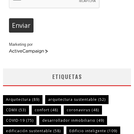
Enviar
Marketing por
ActiveCampaign
ETIQUETAS
Arquitectura
(89)
arquitectura sustentable
(52)
CDMX
(53)
confort
(48)
coronavirus
(48)
COVID-19
(75)
desarrollador inmobiliario
(49)
edificación sustentable
(58)
Edificio inteligente
(109)