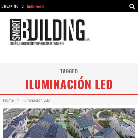
hello world
BREAKING
Aciclovir En Farmacia Violán: Cremas Y Comprimidos Disponibles
hello world
Cómo asegurarse de comprar medicamentos seguros en Farmacia Rincón de Seca
TAGGED
ILUMINACIÓN LED
Home
Iluminación LED