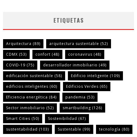
ETIQUETAS
Arquitectura
(89)
arquitectura sustentable
(52)
CDMX
(53)
confort
(48)
coronavirus
(48)
COVID-19
(75)
desarrollador inmobiliario
(49)
edificación sustentable
(58)
Edificio inteligente
(109)
edificios inteligentes
(60)
Edificios Verdes
(65)
Eficiencia energética
(84)
pandemia
(53)
Sector inmobiliario
(52)
smartbuilding
(126)
Smart Cities
(50)
Sostenibilidad
(67)
sustentabilidad
(103)
Sustentable
(99)
tecnología
(80)