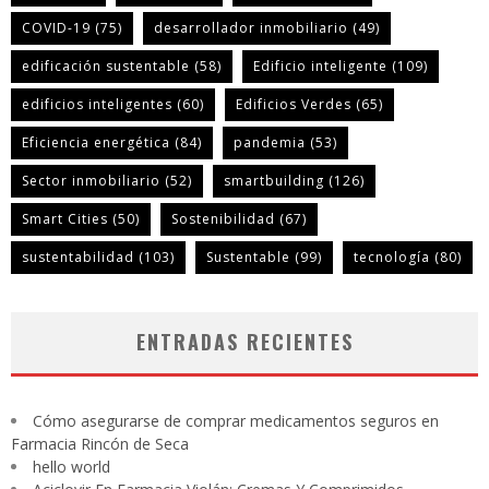
COVID-19
(75)
desarrollador inmobiliario
(49)
edificación sustentable
(58)
Edificio inteligente
(109)
edificios inteligentes
(60)
Edificios Verdes
(65)
Eficiencia energética
(84)
pandemia
(53)
Sector inmobiliario
(52)
smartbuilding
(126)
Smart Cities
(50)
Sostenibilidad
(67)
sustentabilidad
(103)
Sustentable
(99)
tecnología
(80)
ENTRADAS RECIENTES
Cómo asegurarse de comprar medicamentos seguros en
Farmacia Rincón de Seca
hello world