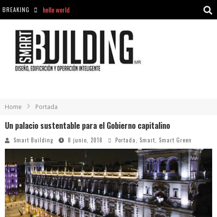
BREAKING
Aciclovir En Farmacia Violán: Cremas Y Comprimidos Disponibles
hello world
Cómo asegurarse de comprar medicamentos seguros en Farmacia Rincón de Seca
hello world
Home
Portada
Un palacio sustentable para el Gobierno capitalino
Smart Building
8 junio, 2018
Portada
,
Smart
,
Smart Green