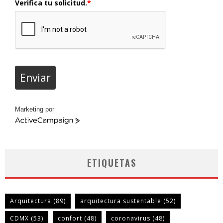
Verifica tu solicitud.
*
Enviar
Marketing por
ActiveCampaign
ETIQUETAS
Arquitectura
(89)
arquitectura sustentable
(52)
CDMX
(53)
confort
(48)
coronavirus
(48)