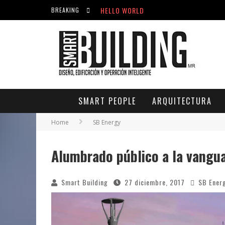
HELLO WORLD
BREAKING
ACICLOVIR EN FARMACIA VIOLÁN: CREM
HELLO WORLD
SMART PEOPLE
ARQUITECTURA
Home
SB Energy
Alumbrado público a la vangu
Smart Building
27 diciembre, 2017
SB Ener