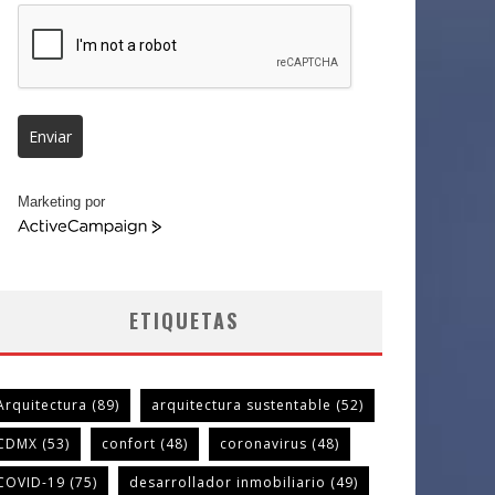
Enviar
Marketing por
ActiveCampaign
ETIQUETAS
Arquitectura
(89)
arquitectura sustentable
(52)
CDMX
(53)
confort
(48)
coronavirus
(48)
COVID-19
(75)
desarrollador inmobiliario
(49)