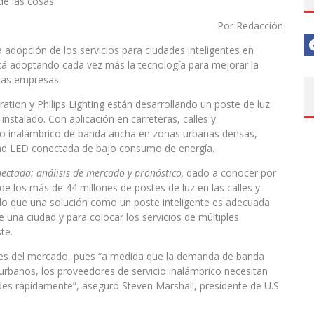
 de las cosas
Por Redacción
a adopción de los servicios para ciudades inteligentes en
tá adoptando cada vez más la tecnología para mejorar la
 las empresas.
on y Philips Lighting están desarrollando un poste de luz
 instalado. Con aplicación en carreteras, calles y
eso inalámbrico de banda ancha en zonas urbanas densas,
dad LED conectada de bajo consumo de energía.
nectada: análisis de mercado y pronóstico,
dado a conocer por
de los más de 44 millones de postes de luz en las calles y
lo que una solución como un poste inteligente es adecuada
e una ciudad y para colocar los servicios de múltiples
te.
ades del mercado, pues “a medida que la demanda de banda
urbanos, los proveedores de servicio inalámbrico necesitan
edes rápidamente”, aseguró Steven Marshall, presidente de U.S