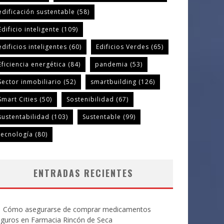
edificación sustentable
(58)
Edificio inteligente
(109)
edificios inteligentes
(60)
Edificios Verdes
(65)
Eficiencia energética
(84)
pandemia
(53)
Sector inmobiliario
(52)
smartbuilding
(126)
Smart Cities
(50)
Sostenibilidad
(67)
sustentabilidad
(103)
Sustentable
(99)
tecnología
(80)
ENTRADAS RECIENTES
Cómo asegurarse de comprar medicamentos
eguros en Farmacia Rincón de Seca