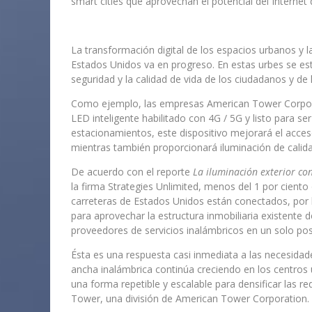
smart cities que aprovechan el potencial del Internet
La transformación digital de los espacios urbanos y l
Estados Unidos va en progreso. En estas urbes se es
seguridad y la calidad de vida de los ciudadanos y de
Como ejemplo, las empresas American Tower Corporati
LED inteligente habilitado con 4G / 5G y listo para ser
estacionamientos, este dispositivo mejorará el acc
mientras también proporcionará iluminación de cali
De acuerdo con el reporte
La iluminación exterior co
la firma Strategies Unlimited, menos del 1 por ciento 
carreteras de Estados Unidos están conectados, por 
para aprovechar la estructura inmobiliaria existente d
proveedores de servicios inalámbricos en un solo pos
Ésta es una respuesta casi inmediata a las necesid
ancha inalámbrica continúa creciendo en los centros 
una forma repetible y escalable para densificar las r
Tower, una división de American Tower Corporation.