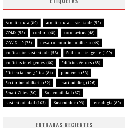
ETIQUETAS
Arquitectura
(89)
arquitectura sustentable
(52)
CDMX
(53)
confort
(48)
coronavirus
(48)
COVID-19
(75)
desarrollador inmobiliario
(49)
edificación sustentable
(58)
Edificio inteligente
(109)
edificios inteligentes
(60)
Edificios Verdes
(65)
Eficiencia energética
(84)
pandemia
(53)
Sector inmobiliario
(52)
smartbuilding
(126)
Smart Cities
(50)
Sostenibilidad
(67)
sustentabilidad
(103)
Sustentable
(99)
tecnología
(80)
ENTRADAS RECIENTES