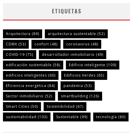
ETIQUETAS
Arquitectura
(89)
arquitectura sustentable
(52)
CDMX
(53)
confort
(48)
coronavirus
(48)
COVID-19
(75)
desarrollador inmobiliario
(49)
edificación sustentable
(58)
Edificio inteligente
(109)
edificios inteligentes
(60)
Edificios Verdes
(65)
Eficiencia energética
(84)
pandemia
(53)
Sector inmobiliario
(52)
smartbuilding
(126)
Smart Cities
(50)
Sostenibilidad
(67)
sustentabilidad
(103)
Sustentable
(99)
tecnología
(80)