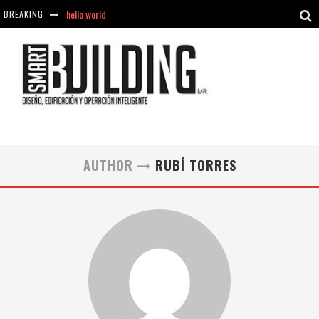
hello world
BREAKING
Aciclovir En Farmacia Violán: Cremas Y Comprimidos Disponibles
hello world
Cómo asegurarse de comprar medicamentos seguros en Farmacia Rincón de Seca
AUTHOR
RUBÍ TORRES