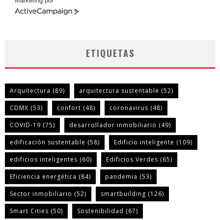
Marketing por
ActiveCampaign
ETIQUETAS
Arquitectura
(89)
arquitectura sustentable
(52)
CDMX
(53)
confort
(48)
coronavirus
(48)
COVID-19
(75)
desarrollador inmobiliario
(49)
edificación sustentable
(58)
Edificio inteligente
(109)
edificios inteligentes
(60)
Edificios Verdes
(65)
Eficiencia energética
(84)
pandemia
(53)
Sector inmobiliario
(52)
smartbuilding
(126)
Smart Cities
(50)
Sostenibilidad
(67)