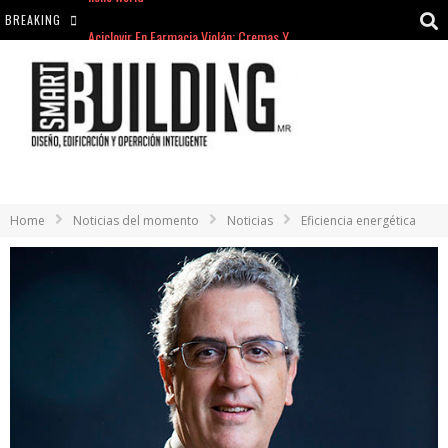
BREAKING
Aciclovir En Farmacia Violán: Cremas Y Comprimidos Disponibles
hello world
Cómo asegurarse de comprar medicamentos seguros en Farmacia Rincón de Seca
hello world
Home
Noticias del momento
Noticias
Eficiencia energética