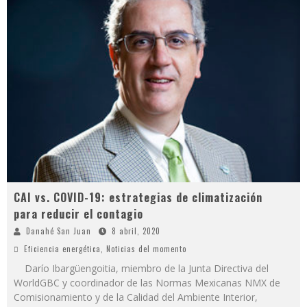
CAI vs. COVID-19: estrategias de climatización
para reducir el contagio
Danahé San Juan
8 abril, 2020
Eficiencia energética
,
Noticias del momento
Darío Ibargüengoitia, miembro de la Junta Directiva del
WorldGBC y coordinador de las Normas Mexicanas NMX de
Comisionamiento y de la Calidad del Ambiente Interior,