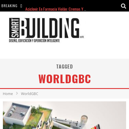
BREAKING
Aciclovir En Farmacia Violán: Cremas Y Comprimidos Disponibles
hello world
Cómo asegurarse de comprar medicamentos seguros en Farmacia Rincón de Seca
hello world
TAGGED
WORLDGBC
Home
WorldGBC