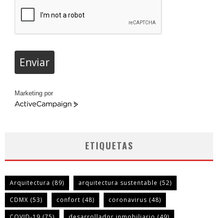
Enviar
Marketing por
ActiveCampaign
ETIQUETAS
Arquitectura
(89)
arquitectura sustentable
(52)
CDMX
(53)
confort
(48)
coronavirus
(48)
COVID-19
(75)
desarrollador inmobiliario
(49)