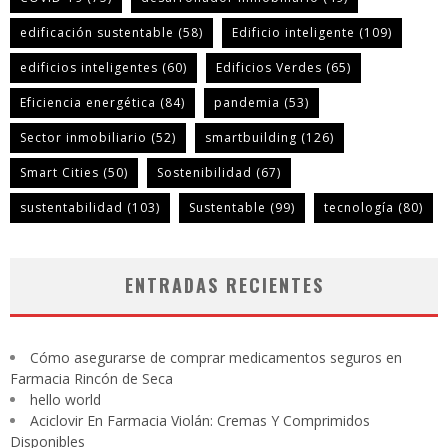
edificación sustentable
(58)
Edificio inteligente
(109)
edificios inteligentes
(60)
Edificios Verdes
(65)
Eficiencia energética
(84)
pandemia
(53)
Sector inmobiliario
(52)
smartbuilding
(126)
Smart Cities
(50)
Sostenibilidad
(67)
sustentabilidad
(103)
Sustentable
(99)
tecnología
(80)
ENTRADAS RECIENTES
Cómo asegurarse de comprar medicamentos seguros en
Farmacia Rincón de Seca
hello world
Aciclovir En Farmacia Violán: Cremas Y Comprimidos
Disponibles