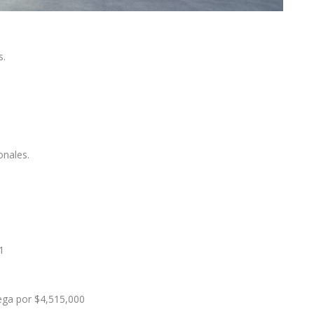
s.
onales.
1
ega por $4,515,000