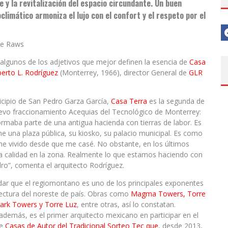
 y la revitalización del espacio circundante. Un buen
climático armoniza el lujo con el confort y el respeto por el
he Raws
algunos de los adjetivos que mejor definen la esencia de
Casa
berto L. Rodríguez
(Monterrey, 1966), director General de
GLR
icipio de San Pedro Garza García,
Casa Terra
es la segunda de
 nuevo fraccionamiento Acequias del Tecnológico de Monterrey:
ormaba parte de una antigua hacienda con tierras de labor. Es
e una plaza pública, su kiosko, su palacio municipal. Es como
he vivido desde que me casé. No obstante, en los últimos
 calidad en la zona. Realmente lo que estamos haciendo con
dro”, comenta el arquitecto Rodríguez.
ar que el regiomontano es uno de los principales exponentes
tectura del noreste de país. Obras como
Magma Towers, Torre
Park Towers y Torre Luz
, entre otras, así lo constatan.
además, es el primer arquitecto mexicano en participar en el
de
Casas de Autor del Tradicional Sorteo Tec que
, desde 2013,