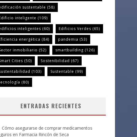
edificación sustentable
(58)
Edificio inteligente
(109)
edificios inteligentes
(60)
Edificios Verdes
(65)
Eficiencia energética
(84)
pandemia
(53)
Sector inmobiliario
(52)
smartbuilding
(126)
Smart Cities
(50)
Sostenibilidad
(67)
sustentabilidad
(103)
Sustentable
(99)
tecnología
(80)
ENTRADAS RECIENTES
Cómo asegurarse de comprar medicamentos
eguros en Farmacia Rincón de Seca