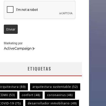
Enviar
Marketing por
ActiveCampaign
ETIQUETAS
Arquitectura
(89)
arquitectura sustentable
(52)
CDMX
(53)
confort
(48)
coronavirus
(48)
COVID-19
(75)
desarrollador inmobiliario
(49)