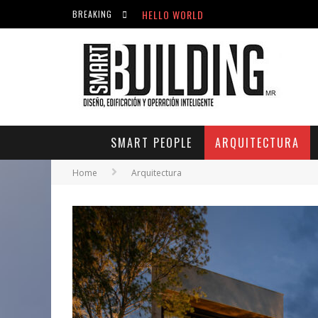
ACICLOVIR EN FARMACIA VIOLÁN: CREM
BREAKING
HELLO WORLD
HELLO WORLD
SMART PEOPLE
ARQUITECTURA
Home
Arquitectura