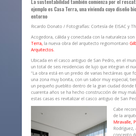
La sustentabilidad también comienza por el rescate
ejemplo es Casa Terra, una vivienda cuyo diseño bio
entorno
Ricardo Donato / Fotografías:
Cortesía de EISAC y T
Acogedora, cálida y conectada con la naturaleza son 
Terra,
la nueva obra del arquitecto regiomontano
Gil
Arquitectos.
Ubicada en el casco antiguo de San Pedro, en el mun
un total de seis residencias de lujo que integran el
“La obra está en un predio de varias hectáreas que f
una zona muy bonita, con un sabor muy especial, tien
un pequeño pueblito dentro de la gran ciudad donde 
cuarenta años se ha hecho construcción de muy mala
estas casas es revitalizar el casco antiguo de San Pe
Cabe record
de la arqui
Miravalle, 
Rodríguez, 
concepto 