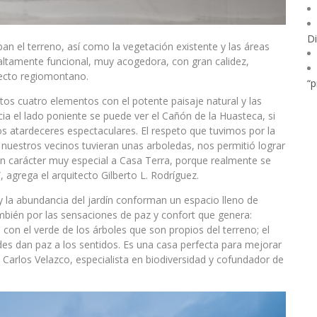
Di
ban el terreno, así como la vegetación existente y las áreas
 altamente funcional, muy acogedora, con gran calidez,
tecto regiomontano.
“p
stos cuatro elementos con el potente paisaje natural y las
a el lado poniente se puede ver el Cañón de la Huasteca, si
os atardeceres espectaculares. El respeto que tuvimos por la
nuestros vecinos tuvieran unas arboledas, nos permitió lograr
un carácter muy especial a Casa Terra, porque realmente se
 agrega el arquitecto Gilberto L. Rodríguez.
 la abundancia del jardín conforman un espacio lleno de
ambién por las sensaciones de paz y confort que genera:
o con el verde de los árboles que son propios del terreno; el
rdes dan paz a los sentidos. Es una casa perfecta para mejorar
e Carlos Velazco, especialista en biodiversidad y cofundador de