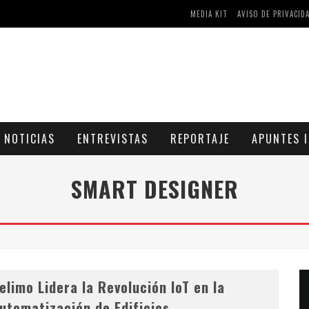
MEDIA KIT
AVISO DE PRIVACID
AS Y COMPRIMIDOS DISPONIBLES
CÓMO ASEGURARSE DE COMPRAR MEDICAMENTOS SEGUROS EN FARMACIA RINCÓN DE SECA
NOTICIAS
ENTREVISTAS
REPORTAJE
APUNTES I
SMART DESIGNER
elimo Lidera la Revolución IoT en la
utomatización de Edificios