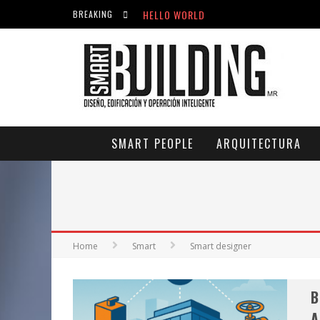
HELLO WORLD
BREAKING
ACICLOVIR EN FARMACIA VIOLÁN: CREM
HELLO WORLD
SMART PEOPLE
ARQUITECTURA
Home
Smart
Smart designer
B
A