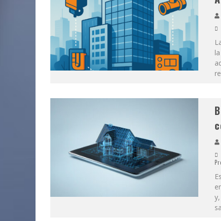
La
la
aq
re
B
c
Pr
Es
em
y,
sa