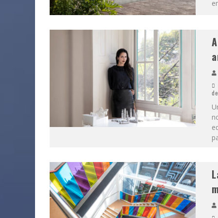
en
A
a
de
U
n
ed
p
L
m