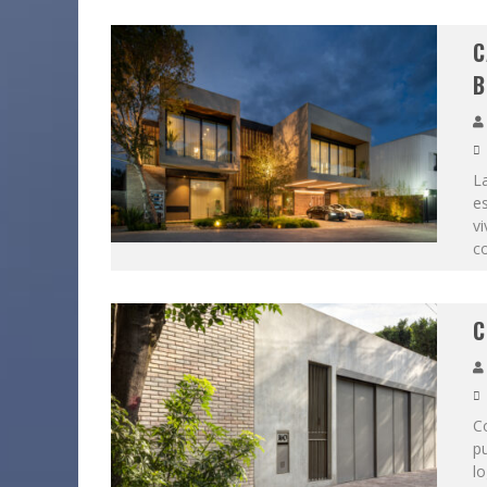
C
B
La
e
vi
co
C
Co
pu
lo