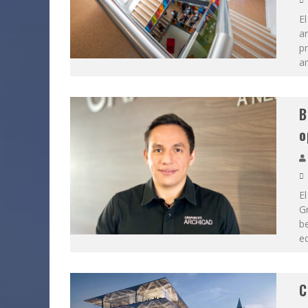
El
ar
pr
a
B
o
El
Gr
be
ed
C