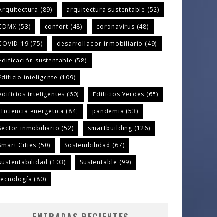
Arquitectura
(89)
arquitectura sustentable
(52)
CDMX
(53)
confort
(48)
coronavirus
(48)
COVID-19
(75)
desarrollador inmobiliario
(49)
edificación sustentable
(58)
Edificio inteligente
(109)
edificios inteligentes
(60)
Edificios Verdes
(65)
Eficiencia energética
(84)
pandemia
(53)
Sector inmobiliario
(52)
smartbuilding
(126)
Smart Cities
(50)
Sostenibilidad
(67)
sustentabilidad
(103)
Sustentable
(99)
tecnología
(80)
ENTRADAS RECIENTES