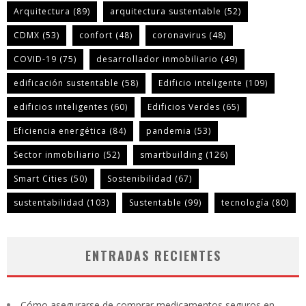
Arquitectura
(89)
arquitectura sustentable
(52)
CDMX
(53)
confort
(48)
coronavirus
(48)
COVID-19
(75)
desarrollador inmobiliario
(49)
edificación sustentable
(58)
Edificio inteligente
(109)
edificios inteligentes
(60)
Edificios Verdes
(65)
Eficiencia energética
(84)
pandemia
(53)
Sector inmobiliario
(52)
smartbuilding
(126)
Smart Cities
(50)
Sostenibilidad
(67)
sustentabilidad
(103)
Sustentable
(99)
tecnología
(80)
ENTRADAS RECIENTES
Cómo asegurarse de comprar medicamentos seguros en