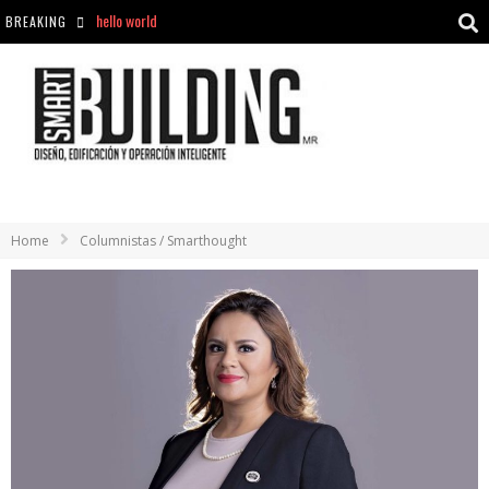
BREAKING
Aciclovir En Farmacia Violán: Cremas Y Comprimidos Disponibles
hello world
Cómo asegurarse de comprar medicamentos seguros en Farmacia Rincón de Seca
hello world
Home
Columnistas / Smarthought