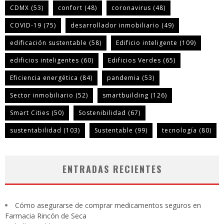
CDMX
(53)
confort
(48)
coronavirus
(48)
COVID-19
(75)
desarrollador inmobiliario
(49)
edificación sustentable
(58)
Edificio inteligente
(109)
edificios inteligentes
(60)
Edificios Verdes
(65)
Eficiencia energética
(84)
pandemia
(53)
Sector inmobiliario
(52)
smartbuilding
(126)
Smart Cities
(50)
Sostenibilidad
(67)
sustentabilidad
(103)
Sustentable
(99)
tecnología
(80)
ENTRADAS RECIENTES
Cómo asegurarse de comprar medicamentos seguros en
Farmacia Rincón de Seca