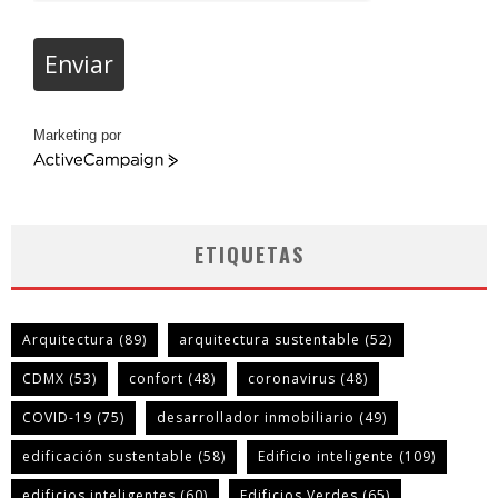
Enviar
Marketing por
ActiveCampaign
ETIQUETAS
Arquitectura
(89)
arquitectura sustentable
(52)
CDMX
(53)
confort
(48)
coronavirus
(48)
COVID-19
(75)
desarrollador inmobiliario
(49)
edificación sustentable
(58)
Edificio inteligente
(109)
edificios inteligentes
(60)
Edificios Verdes
(65)