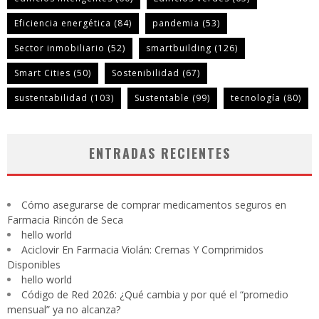
Eficiencia energética
(84)
pandemia
(53)
Sector inmobiliario
(52)
smartbuilding
(126)
Smart Cities
(50)
Sostenibilidad
(67)
sustentabilidad
(103)
Sustentable
(99)
tecnología
(80)
ENTRADAS RECIENTES
Cómo asegurarse de comprar medicamentos seguros en
Farmacia Rincón de Seca
hello world
Aciclovir En Farmacia Violán: Cremas Y Comprimidos
Disponibles
hello world
Código de Red 2026: ¿Qué cambia y por qué el “promedio
mensual” ya no alcanza?