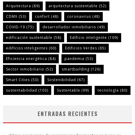
Arquitectura
(89)
arquitectura sustentable
(52)
CDMX
(53)
confort
(48)
coronavirus
(48)
COVID-19
(75)
desarrollador inmobiliario
(49)
edificación sustentable
(58)
Edificio inteligente
(109)
edificios inteligentes
(60)
Edificios Verdes
(65)
Eficiencia energética
(84)
pandemia
(53)
Sector inmobiliario
(52)
smartbuilding
(126)
Smart Cities
(50)
Sostenibilidad
(67)
sustentabilidad
(103)
Sustentable
(99)
tecnología
(80)
ENTRADAS RECIENTES