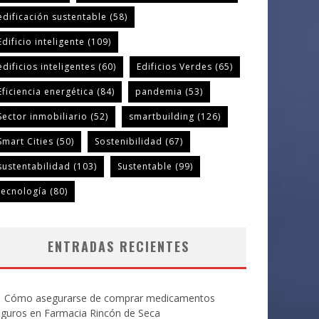
edificación sustentable
(58)
Edificio inteligente
(109)
edificios inteligentes
(60)
Edificios Verdes
(65)
Eficiencia energética
(84)
pandemia
(53)
Sector inmobiliario
(52)
smartbuilding
(126)
Smart Cities
(50)
Sostenibilidad
(67)
sustentabilidad
(103)
Sustentable
(99)
tecnología
(80)
ENTRADAS RECIENTES
Cómo asegurarse de comprar medicamentos
eguros en Farmacia Rincón de Seca