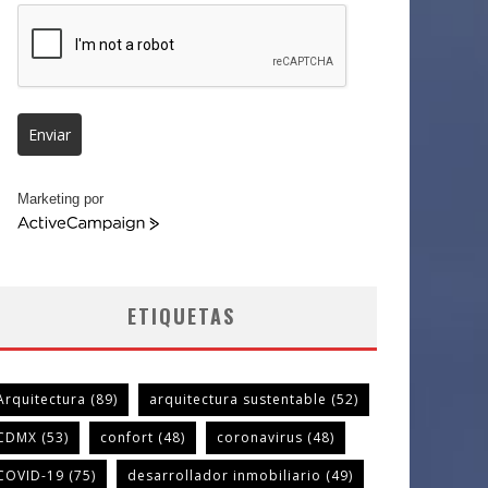
Enviar
Marketing por
ActiveCampaign
ETIQUETAS
Arquitectura
(89)
arquitectura sustentable
(52)
CDMX
(53)
confort
(48)
coronavirus
(48)
COVID-19
(75)
desarrollador inmobiliario
(49)