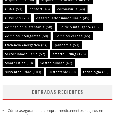
Arquitectura
(89)
arquitectura sustentable
(52)
CDMX
(53)
confort
(48)
coronavirus
(48)
COVID-19
(75)
desarrollador inmobiliario
(49)
edificación sustentable
(58)
Edificio inteligente
(109)
edificios inteligentes
(60)
Edificios Verdes
(65)
Eficiencia energética
(84)
pandemia
(53)
Sector inmobiliario
(52)
smartbuilding
(126)
Smart Cities
(50)
Sostenibilidad
(67)
sustentabilidad
(103)
Sustentable
(99)
tecnología
(80)
ENTRADAS RECIENTES
Cómo asegurarse de comprar medicamentos seguros en