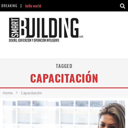
hello world
BREAKING
Aciclovir En Farmacia Violán: Cremas Y Comprimidos Disponibles
hello world
Cómo asegurarse de comprar medicamentos seguros en Farmacia Rincón de Seca
TAGGED
CAPACITACIÓN
Home
Capacitación