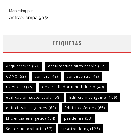
Marketing por
ActiveCampaign
ETIQUETAS
Arquitectura
(89)
arquitectura sustentable
(52)
CDMX
(53)
confort
(48)
coronavirus
(48)
COVID-19
(75)
desarrollador inmobiliario
(49)
edificación sustentable
(58)
Edificio inteligente
(109)
edificios inteligentes
(60)
Edificios Verdes
(65)
Eficiencia energética
(84)
pandemia
(53)
Sector inmobiliario
(52)
smartbuilding
(126)