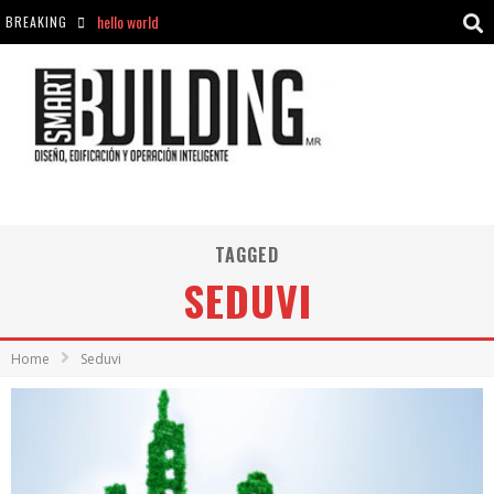
hello world
BREAKING
Aciclovir En Farmacia Violán: Cremas Y Comprimidos Disponibles
hello world
Cómo asegurarse de comprar medicamentos seguros en Farmacia Rincón de Seca
TAGGED
SEDUVI
Home
Seduvi