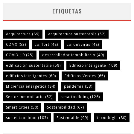
ETIQUETAS
Arquitectura
(89)
arquitectura sustentable
(52)
CDMX
(53)
confort
(48)
coronavirus
(48)
COVID-19
(75)
desarrollador inmobiliario
(49)
edificación sustentable
(58)
Edificio inteligente
(109)
edificios inteligentes
(60)
Edificios Verdes
(65)
Eficiencia energética
(84)
pandemia
(53)
Sector inmobiliario
(52)
smartbuilding
(126)
Smart Cities
(50)
Sostenibilidad
(67)
sustentabilidad
(103)
Sustentable
(99)
tecnología
(80)