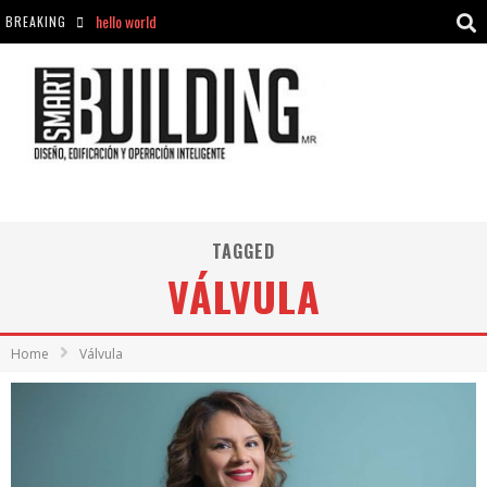
hello world
BREAKING
Aciclovir En Farmacia Violán: Cremas Y Comprimidos Disponibles
hello world
Cómo asegurarse de comprar medicamentos seguros en Farmacia Rincón de Seca
TAGGED
VÁLVULA
Home
Válvula