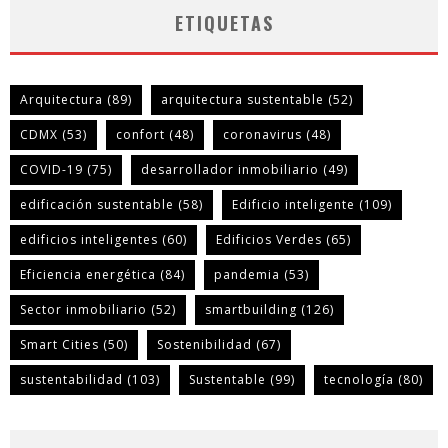
ETIQUETAS
Arquitectura
(89)
arquitectura sustentable
(52)
CDMX
(53)
confort
(48)
coronavirus
(48)
COVID-19
(75)
desarrollador inmobiliario
(49)
edificación sustentable
(58)
Edificio inteligente
(109)
edificios inteligentes
(60)
Edificios Verdes
(65)
Eficiencia energética
(84)
pandemia
(53)
Sector inmobiliario
(52)
smartbuilding
(126)
Smart Cities
(50)
Sostenibilidad
(67)
sustentabilidad
(103)
Sustentable
(99)
tecnología
(80)