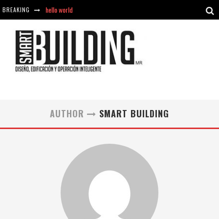
hello world
BREAKING
Aciclovir En Farmacia Violán: Cremas Y Comprimidos Disponibles
hello world
Cómo asegurarse de comprar medicamentos seguros en Farmacia Rincón de Seca
AUTHOR
SMART BUILDING