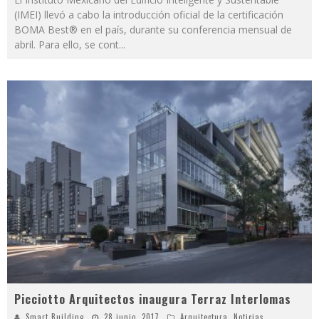
(IMEI) llevó a cabo la introducción oficial de la certificación
BOMA Best® en el país, durante su conferencia mensual de
abril. Para ello, se cont
...
Picciotto Arquitectos inaugura Terraz Interlomas
Smart Building
28 junio, 2017
Arquitectura
,
Noticias