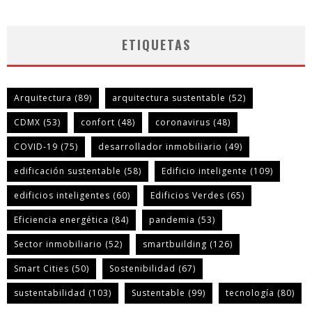
ETIQUETAS
Arquitectura
(89)
arquitectura sustentable
(52)
CDMX
(53)
confort
(48)
coronavirus
(48)
COVID-19
(75)
desarrollador inmobiliario
(49)
edificación sustentable
(58)
Edificio inteligente
(109)
edificios inteligentes
(60)
Edificios Verdes
(65)
Eficiencia energética
(84)
pandemia
(53)
Sector inmobiliario
(52)
smartbuilding
(126)
Smart Cities
(50)
Sostenibilidad
(67)
sustentabilidad
(103)
Sustentable
(99)
tecnología
(80)