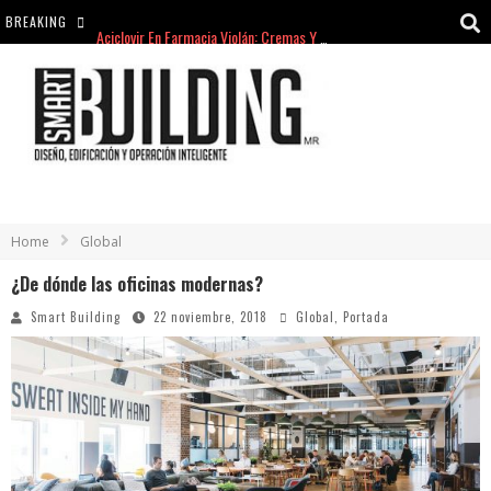
BREAKING
Aciclovir En Farmacia Violán: Cremas Y Comprimidos Disponibles
hello world
Cómo asegurarse de comprar medicamentos seguros en Farmacia Rincón de Seca
hello world
Home
Global
¿De dónde las oficinas modernas?
Smart Building
22 noviembre, 2018
Global
,
Portada