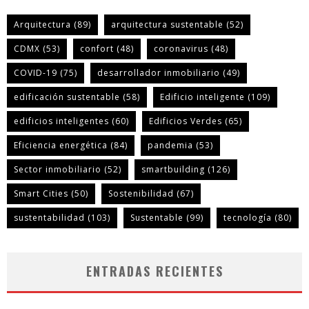
Arquitectura
(89)
arquitectura sustentable
(52)
CDMX
(53)
confort
(48)
coronavirus
(48)
COVID-19
(75)
desarrollador inmobiliario
(49)
edificación sustentable
(58)
Edificio inteligente
(109)
edificios inteligentes
(60)
Edificios Verdes
(65)
Eficiencia energética
(84)
pandemia
(53)
Sector inmobiliario
(52)
smartbuilding
(126)
Smart Cities
(50)
Sostenibilidad
(67)
sustentabilidad
(103)
Sustentable
(99)
tecnología
(80)
ENTRADAS RECIENTES