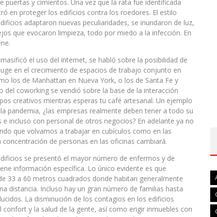
 puertas y cimientos. Una vez que la rata fue identificada
ró en proteger los edificios contra los roedores. El estilo
dificios adaptaron nuevas peculiaridades, se inundaron de luz,
jos que evocaron limpieza, todo por miedo a la infección. En
ene.
asificó el uso del internet, se habló sobre la posibilidad de
auge en el crecimiento de espacios de trabajo conjunto en
 como los de Manhattan en Nueva York, o los de Santa Fe y
 del coworking se vendió sobre la base de la interacción
ipos creativos mientras esperas tu café artesanal. Un ejemplo
 la pandemia, ¿las empresas realmente deben tener a todo su
 e incluso con personal de otros negocios? En adelante ya no
iendo que volvamos a trabajar en cubículos como en las
 concentración de personas en las oficinas cambiará.
 edificios se presentó el mayor número de enfermos y de
ene información específica. Lo único evidente es que
n de 33 a 60 metros cuadrados donde habitan generalmente
na distancia. Incluso hay un gran número de familias hasta
idos. La disminución de los contagios en los edificios
l confort y la salud de la gente, así como erigir inmuebles con