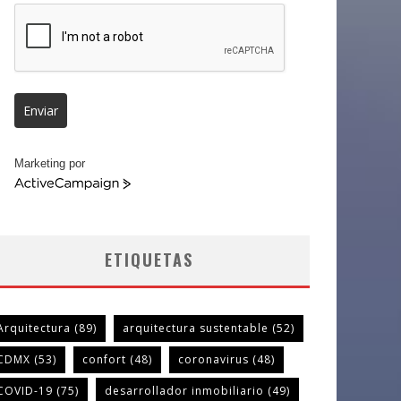
Enviar
Marketing por
ActiveCampaign
ETIQUETAS
Arquitectura
(89)
arquitectura sustentable
(52)
CDMX
(53)
confort
(48)
coronavirus
(48)
COVID-19
(75)
desarrollador inmobiliario
(49)