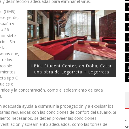
 y desinfección adecuadas para eliminar el virus.
ud (OMS)
etergente,
España y
 a 56
por siete
cios. Sin
 las
rsonas que,
tre las
posible
HBKU Student Center, en Doha, Catar,
tamientos
una obra de Legorreta + Legorreta
eta tipo C
tuales o
eridos y la concentración, como el soleamiento de cada
s.
ón adecuada ayuda a disminuir la propagación y a expulsar los
arias requeridas con las condiciones de confort del usuario. Si
eamiento necesarios, se deben proveer las condiciones
ventilación y soleamiento adecuados, como las torres de
s