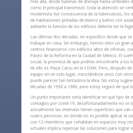
más allá, desde tuberías de drenaje hasta umbrales de
como el principal transmisor, toda la atención se cent
modernista fue consecuencia de la tuberculosis, los e
de habitaciones pintadas de blanco y baños con azule
adelante la función de los edificios debería ser la higi
Las últimas dos décadas, en específico desde que se m
trabajar en casa. Sin embargo, hemos visto un gran 
centros financieros con edificios altos de oficinas,
Paseo de la Reforma en la Ciudad de México. El sueño
social, la promesa de que podrías encontrarte a los t
de ello es Plaza Carso en la CDMX. Pero, después de
equipo en un solo lugar, mezclándose unos con otros
puede parecer tan tentadora la idea. No estoy sugir
décadas de 1950 a 1980, pero estoy seguro de que la
Un punto importante sería identificar en qué tipo de
contagios por covid-19, desafortunadamente no se ti
actualmente las viviendas tienen superficies que va
cuatro personas, en donde no es posible aplicar la sa
con 12 miembros que cohabitan en espacios muy reduc
actuales implica repensar las soluciones para lograr e