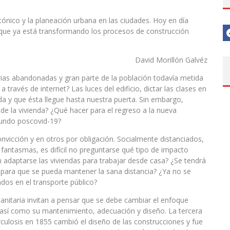
tónico y la planeación urbana en las ciudades. Hoy en día
 que ya está transformando los procesos de construcción
David Morillón Galvéz
trias abandonadas y gran parte de la población todavía metida
través de internet? Las luces del edificio, dictar las clases en
ida y que ésta llegue hasta nuestra puerta. Sin embargo,
de la vivienda? ¿Qué hacer para el regreso a la nueva
mundo poscovid-19?
nvicción y en otros por obligación. Socialmente distanciados,
fantasmas, es difícil no preguntarse qué tipo de impacto
n adaptarse las viviendas para trabajar desde casa? ¿Se tendrá
s para que se pueda mantener la sana distancia? ¿Ya no se
dos en el transporte público?
sanitaria invitan a pensar que se debe cambiar el enfoque
na, así como su mantenimiento, adecuación y diseño. La tercera
culosis en 1855 cambió el diseño de las construcciones y fue