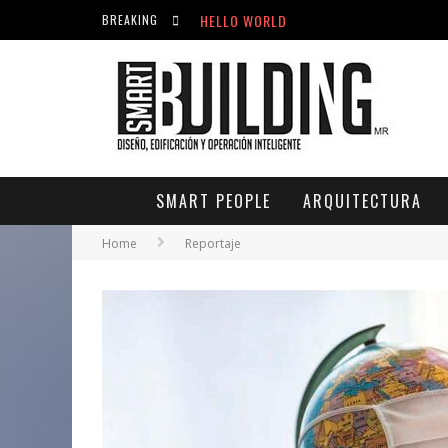
HELLO WORLD
BREAKING
ACICLOVIR EN FARMACIA VIOLÁN: CREM
HELLO WORLD
SMART PEOPLE
ARQUITECTURA
Home
Reportaje