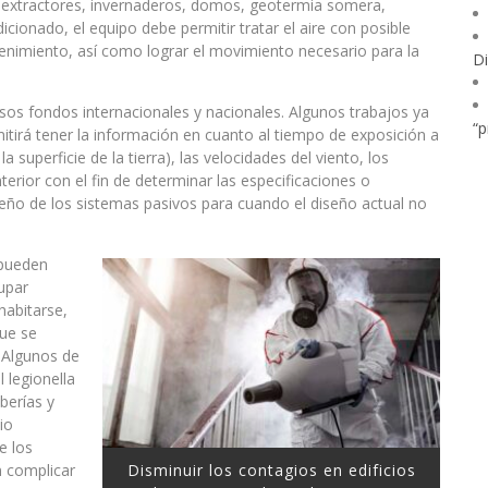
s extractores, invernaderos, domos, geotermia somera,
icionado, el equipo debe permitir tratar el aire con posible
enimiento, así como lograr el movimiento necesario para la
Di
sos fondos internacionales y nacionales. Algunos trabajos ya
“p
mitirá tener la información en cuanto al tiempo de exposición a
 la superficie de la tierra), las velocidades del viento, los
rior con el fin de determinar las especificaciones o
eño de los sistemas pasivos para cuando el diseño actual no
 pueden
upar
habitarse,
que se
. Algunos de
 legionella
berías y
io
e los
n complicar
Disminuir los contagios en edificios