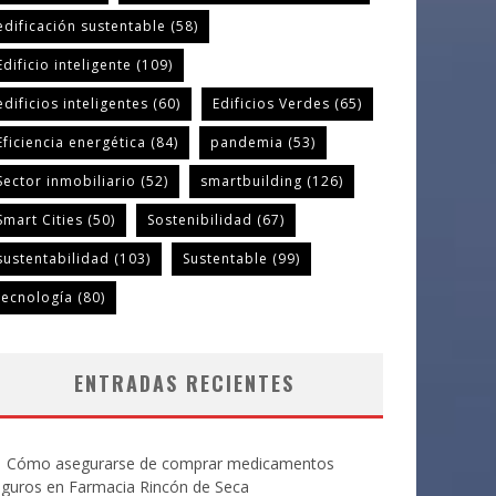
edificación sustentable
(58)
Edificio inteligente
(109)
edificios inteligentes
(60)
Edificios Verdes
(65)
Eficiencia energética
(84)
pandemia
(53)
Sector inmobiliario
(52)
smartbuilding
(126)
Smart Cities
(50)
Sostenibilidad
(67)
sustentabilidad
(103)
Sustentable
(99)
tecnología
(80)
ENTRADAS RECIENTES
Cómo asegurarse de comprar medicamentos
eguros en Farmacia Rincón de Seca