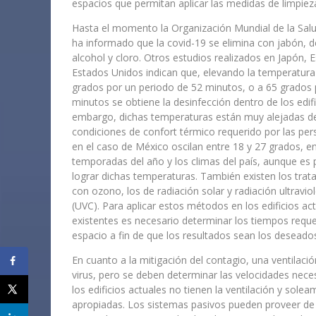
espacios que permitan aplicar las medidas de limpieza
Hasta el momento la Organización Mundial de la Sal
ha informado que la covid-19 se elimina con jabón, d
alcohol y cloro. Otros estudios realizados en Japón, 
Estados Unidos indican que, elevando la temperatura
grados por un periodo de 52 minutos, o a 65 grados 
minutos se obtiene la desinfección dentro de los edifi
embargo, dichas temperaturas están muy alejadas de
condiciones de confort térmico requerido por las pe
en el caso de México oscilan entre 18 y 27 grados, en
temporadas del año y los climas del país, aunque es 
lograr dichas temperaturas. También existen los tra
con ozono, los de radiación solar y radiación ultraviol
(UVC). Para aplicar estos métodos en los edificios ac
existentes es necesario determinar los tiempos requ
espacio a fin de que los resultados sean los deseado
En cuanto a la mitigación del contagio, una ventilaci
virus, pero se deben determinar las velocidades neces
los edificios actuales no tienen la ventilación y sol
apropiadas. Los sistemas pasivos pueden proveer de 