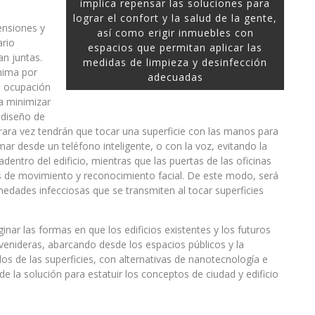
implica repensar las soluciones para
lograr el confort y la salud de la gente,
ensiones y
así como erigir inmuebles con
ario
espacios que permitan aplicar las
an juntas.
medidas de limpieza y desinfección
ínima por
adecuadas
a ocupación
a minimizar
 diseño de
 rara vez tendrán que tocar una superficie con las manos para
mar desde un teléfono inteligente, o con la voz, evitando la
entro del edificio, mientras que las puertas de las oficinas
 de movimiento y reconocimiento facial. De este modo, será
medades infecciosas que se transmiten al tocar superficies
ar las formas en que los edificios existentes y los futuros
venideras, abarcando desde los espacios públicos y la
ados de las superficies, con alternativas de nanotecnología e
te de la solución para estatuir los conceptos de ciudad y edificio