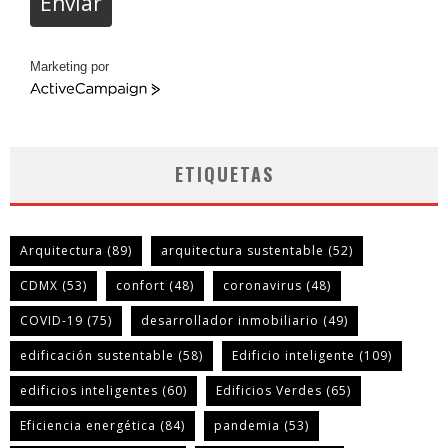
Enviar
Marketing por
ActiveCampaign
ETIQUETAS
Arquitectura
(89)
arquitectura sustentable
(52)
CDMX
(53)
confort
(48)
coronavirus
(48)
COVID-19
(75)
desarrollador inmobiliario
(49)
edificación sustentable
(58)
Edificio inteligente
(109)
edificios inteligentes
(60)
Edificios Verdes
(65)
Eficiencia energética
(84)
pandemia
(53)