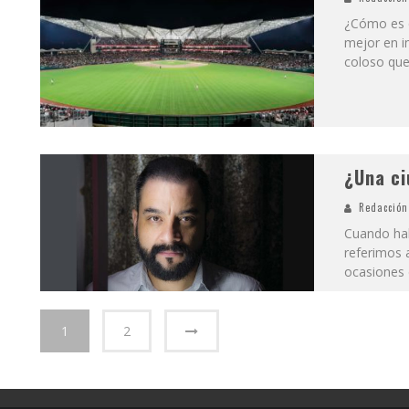
¿Cómo es q
mejor en i
coloso que
¿Una ci
Redacción
Cuando hab
referimos 
ocasiones 
1
2