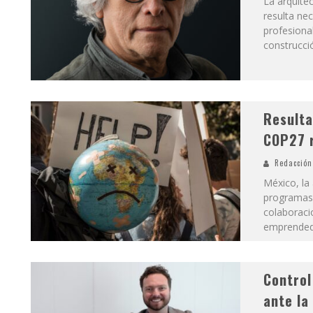
La arquite
resulta nec
profesional
construcci
Resulta
COP27 r
Redacción
México, la
programas 
colaboraci
emprendedo
Control
ante la