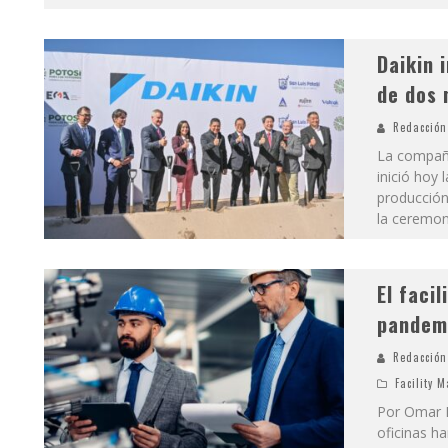
Daikin 
de dos 
Redacción
La compañí
inició hoy
producción
la ceremon
El faci
pandem
Redacción
Facility 
Por Omar H
oficinas h