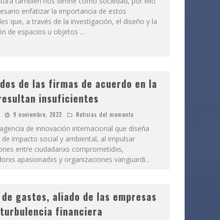
ctura también nos define como sociedad, por ello
esario enfatizar la importancia de estos
es que, a través de la investigación, el diseño y la
ón de espacios u objetos
...
dos de las firmas de acuerdo en la
esultan insuficientes
9 noviembre, 2022
Noticias del momento
 agencia de innovación internacional que diseña
de impacto social y ambiental, al impulsar
ones entre ciudadanxs comprometidxs,
rxs apasionadxs y organizaciones vanguardi
...
 de gastos, aliado de las empresas
 turbulencia financiera