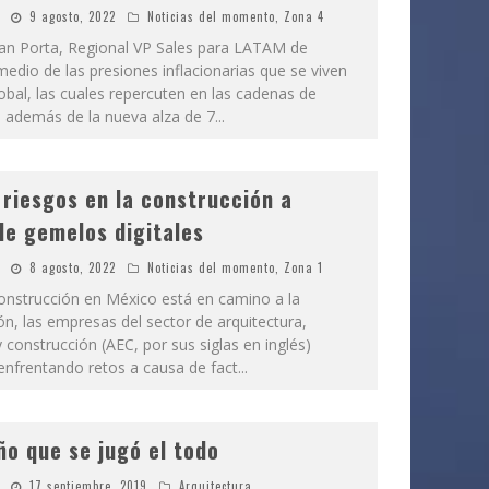
9 agosto, 2022
Noticias del momento
,
Zona 4
an Porta, Regional VP Sales para LATAM de
edio de las presiones inflacionarias que se viven
obal, las cuales repercuten en las cadenas de
, además de la nueva alza de 7
...
 riesgos en la construcción a
de gemelos digitales
8 agosto, 2022
Noticias del momento
,
Zona 1
 construcción en México está en camino a la
ón, las empresas del sector de arquitectura,
y construcción (AEC, por sus siglas en inglés)
enfrentando retos a causa de fact
...
ño que se jugó el todo
17 septiembre, 2019
Arquitectura