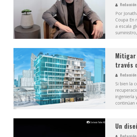
Redacción
Por Jonath
Coupa En m
a escala gl
suministro
Mitigar
través 
Redacción
Si bien la
recuperaci
ingeniería 
continúan 
Un dise
Redacción