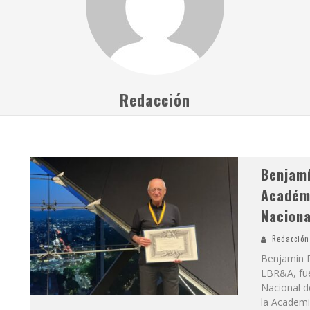
Redacción
Benjam
Académi
Naciona
Redacción
Benjamín R
LBR&A, fu
Nacional d
la Academia 