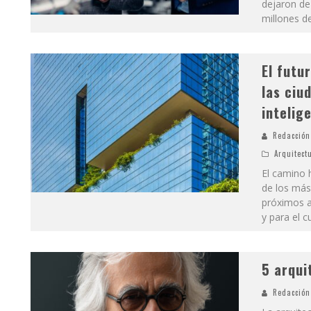
dejaron de 
millones d
El futu
las ciu
intelig
Redacción
Arquitect
El camino 
de los más 
próximos a
y para el c
5 arqui
Redacción