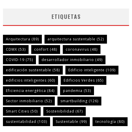
ETIQUETAS
Arquitectura
(89)
arquitectura sustentable
(52)
CDMX
(53)
confort
(48)
coronavirus
(48)
COVID-19
(75)
desarrollador inmobiliario
(49)
edificación sustentable
(58)
Edificio inteligente
(109)
edificios inteligentes
(60)
Edificios Verdes
(65)
Eficiencia energética
(84)
pandemia
(53)
Sector inmobiliario
(52)
smartbuilding
(126)
Smart Cities
(50)
Sostenibilidad
(67)
sustentabilidad
(103)
Sustentable
(99)
tecnología
(80)