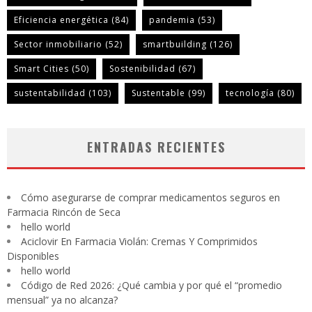
Eficiencia energética
(84)
pandemia
(53)
Sector inmobiliario
(52)
smartbuilding
(126)
Smart Cities
(50)
Sostenibilidad
(67)
sustentabilidad
(103)
Sustentable
(99)
tecnología
(80)
ENTRADAS RECIENTES
Cómo asegurarse de comprar medicamentos seguros en
Farmacia Rincón de Seca
hello world
Aciclovir En Farmacia Violán: Cremas Y Comprimidos
Disponibles
hello world
Código de Red 2026: ¿Qué cambia y por qué el “promedio
mensual” ya no alcanza?