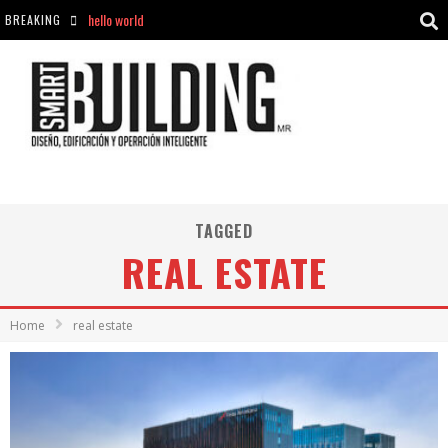
BREAKING
Aciclovir En Farmacia Violán: Cremas Y Comprimidos Disponibles
hello world
Cómo asegurarse de comprar medicamentos seguros en Farmacia Rincón de Seca
hello world
TAGGED
REAL ESTATE
Home
real estate