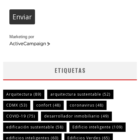
Enviar
Marketing por
ActiveCampaign
ETIQUETAS
Arquitectura
(89)
arquitectura sustentable
(52)
CDMX
(53)
confort
(48)
coronavirus
(48)
COVID-19
(75)
desarrollador inmobiliario
(49)
edificación sustentable
(58)
Edificio inteligente
(109)
edificios inteligentes
(60)
Edificios Verdes
(65)