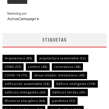
Marketing por
ActiveCampaign
ETIQUETAS
Arquitectura
(89)
arquitectura sustentable
(52)
CDMX
(53)
confort
(48)
coronavirus
(48)
COVID-19
(75)
desarrollador inmobiliario
(49)
edificación sustentable
(58)
Edificio inteligente
(109)
edificios inteligentes
(60)
Edificios Verdes
(65)
Eficiencia energética
(84)
pandemia
(53)