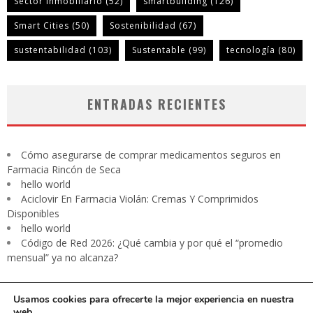
Sector inmobiliario
(52)
smartbuilding
(126)
Smart Cities
(50)
Sostenibilidad
(67)
sustentabilidad
(103)
Sustentable
(99)
tecnología
(80)
ENTRADAS RECIENTES
Cómo asegurarse de comprar medicamentos seguros en
Farmacia Rincón de Seca
hello world
Aciclovir En Farmacia Violán: Cremas Y Comprimidos
Disponibles
hello world
Código de Red 2026: ¿Qué cambia y por qué el “promedio
mensual” ya no alcanza?
Usamos cookies para ofrecerte la mejor experiencia en nuestra
web.