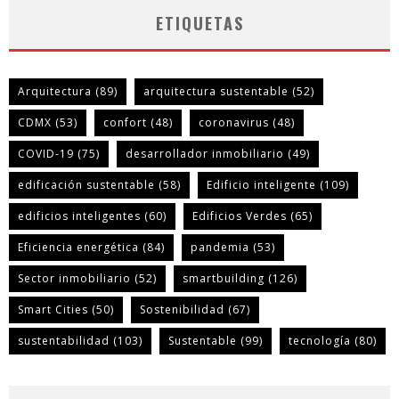
ETIQUETAS
Arquitectura
(89)
arquitectura sustentable
(52)
CDMX
(53)
confort
(48)
coronavirus
(48)
COVID-19
(75)
desarrollador inmobiliario
(49)
edificación sustentable
(58)
Edificio inteligente
(109)
edificios inteligentes
(60)
Edificios Verdes
(65)
Eficiencia energética
(84)
pandemia
(53)
Sector inmobiliario
(52)
smartbuilding
(126)
Smart Cities
(50)
Sostenibilidad
(67)
sustentabilidad
(103)
Sustentable
(99)
tecnología
(80)