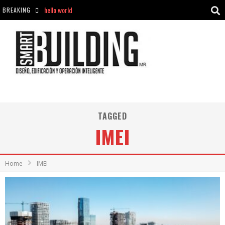
BREAKING
Aciclovir En Farmacia Violán: Cremas Y Comprimidos Disponibles
hello world
Cómo asegurarse de comprar medicamentos seguros en Farmacia Rincón de Seca
hello world
TAGGED
IMEI
Home
IMEI