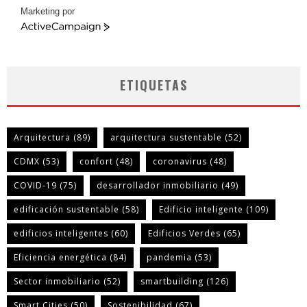
Marketing por
ActiveCampaign
ETIQUETAS
Arquitectura
(89)
arquitectura sustentable
(52)
CDMX
(53)
confort
(48)
coronavirus
(48)
COVID-19
(75)
desarrollador inmobiliario
(49)
edificación sustentable
(58)
Edificio inteligente
(109)
edificios inteligentes
(60)
Edificios Verdes
(65)
Eficiencia energética
(84)
pandemia
(53)
Sector inmobiliario
(52)
smartbuilding
(126)
Smart Cities
(50)
Sostenibilidad
(67)