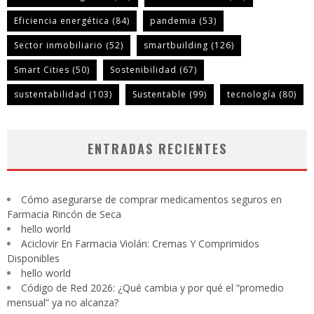
Eficiencia energética
(84)
pandemia
(53)
Sector inmobiliario
(52)
smartbuilding
(126)
Smart Cities
(50)
Sostenibilidad
(67)
sustentabilidad
(103)
Sustentable
(99)
tecnología
(80)
ENTRADAS RECIENTES
Cómo asegurarse de comprar medicamentos seguros en
Farmacia Rincón de Seca
hello world
Aciclovir En Farmacia Violán: Cremas Y Comprimidos
Disponibles
hello world
Código de Red 2026: ¿Qué cambia y por qué el “promedio
mensual” ya no alcanza?