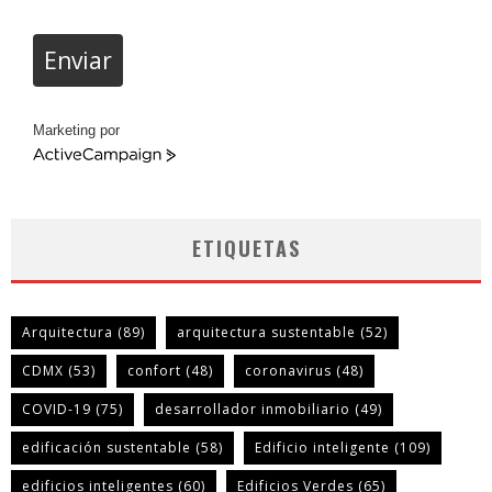
Enviar
Marketing por
ActiveCampaign
ETIQUETAS
Arquitectura
(89)
arquitectura sustentable
(52)
CDMX
(53)
confort
(48)
coronavirus
(48)
COVID-19
(75)
desarrollador inmobiliario
(49)
edificación sustentable
(58)
Edificio inteligente
(109)
edificios inteligentes
(60)
Edificios Verdes
(65)