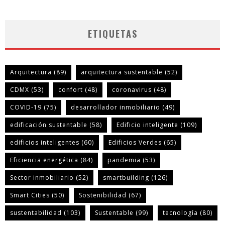
ETIQUETAS
Arquitectura
(89)
arquitectura sustentable
(52)
CDMX
(53)
confort
(48)
coronavirus
(48)
COVID-19
(75)
desarrollador inmobiliario
(49)
edificación sustentable
(58)
Edificio inteligente
(109)
edificios inteligentes
(60)
Edificios Verdes
(65)
Eficiencia energética
(84)
pandemia
(53)
Sector inmobiliario
(52)
smartbuilding
(126)
Smart Cities
(50)
Sostenibilidad
(67)
sustentabilidad
(103)
Sustentable
(99)
tecnología
(80)