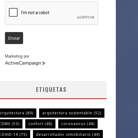
Enviar
Marketing por
ActiveCampaign
ETIQUETAS
Arquitectura
(89)
arquitectura sustentable
(52)
CDMX
(53)
confort
(48)
coronavirus
(48)
COVID-19
(75)
desarrollador inmobiliario
(49)