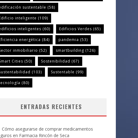
edificación sustentable
(58)
Edificio inteligente
(109)
edificios inteligentes
(60)
Edificios Verdes
(65)
Eficiencia energética
(84)
pandemia
(53)
Sector inmobiliario
(52)
smartbuilding
(126)
Smart Cities
(50)
Sostenibilidad
(67)
sustentabilidad
(103)
Sustentable
(99)
tecnología
(80)
ENTRADAS RECIENTES
Cómo asegurarse de comprar medicamentos
eguros en Farmacia Rincón de Seca