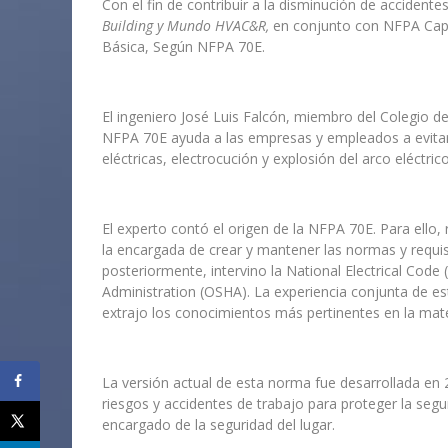
Con el fin de contribuir a la disminución de accidentes
Building y Mundo HVAC&R,
en conjunto con NFPA Capít
Básica, Según NFPA 70E.
El ingeniero José Luis Falcón, miembro del Colegio d
NFPA 70E ayuda a las empresas y empleados a evitar 
eléctricas, electrocución y explosión del arco eléctrico
El experto contó el origen de la NFPA 70E. Para ello,
la encargada de crear y mantener las normas y requis
posteriormente, intervino la National Electrical Code
Administration (OSHA). La experiencia conjunta de es
extrajo los conocimientos más pertinentes en la mate
La versión actual de esta norma fue desarrollada en 20
riesgos y accidentes de trabajo para proteger la seg
encargado de la seguridad del lugar.