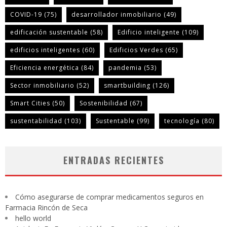
COVID-19
(75)
desarrollador inmobiliario
(49)
edificación sustentable
(58)
Edificio inteligente
(109)
edificios inteligentes
(60)
Edificios Verdes
(65)
Eficiencia energética
(84)
pandemia
(53)
Sector inmobiliario
(52)
smartbuilding
(126)
Smart Cities
(50)
Sostenibilidad
(67)
sustentabilidad
(103)
Sustentable
(99)
tecnología
(80)
ENTRADAS RECIENTES
Cómo asegurarse de comprar medicamentos seguros en
Farmacia Rincón de Seca
hello world