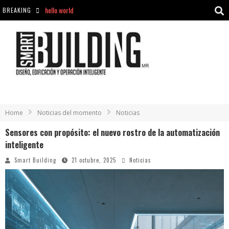
hello world
BREAKING
Aciclovir En Farmacia Violán: Cremas Y Comprimidos Disponibles
hello world
Cómo asegurarse de comprar medicamentos seguros en Farmacia Rincón de Seca
Home
Noticias del momento
Noticias
Sensores con propósito: el nuevo rostro de la automatización
inteligente
Smart Building
21 octubre, 2025
Noticias